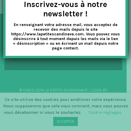
Inscrivez-vous à notre
t
newsletter !
i
En renseignant votre adresse mail, vous acceptez de
o
NEWSLETTER
recevoir des mails depuis le site
https://www.lapetitescandinave.com. Vous pouvez vous
n
désinscrire à tout moment depuis les mails via le lien
« désinscription » ou en écrivant un mail depuis notre
EN SAVOIR PLUS
page contact.
NOUS CONTACTER
© SINCE 2014 LA PETITE SCANDINAVE / LOGO BY
CHRISTINECLEMMENSEN.DK
Ce site utilise des cookies pour améliorer votre expérience.
Nous supposerons que cela vous convient, mais vous pouvez
vous désabonner si vous le souhaitez.
Cookie réglages
ACCEPTER