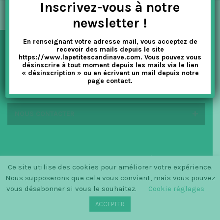
Inscrivez-vous à notre
t
newsletter !
i
En renseignant votre adresse mail, vous acceptez de
o
recevoir des mails depuis le site
NEWSLETTER
https://www.lapetitescandinave.com. Vous pouvez vous
n
désinscrire à tout moment depuis les mails via le lien
« désinscription » ou en écrivant un mail depuis notre
page contact.
EN SAVOIR PLUS
NOUS CONTACTER
© SINCE 2014 LA PETITE SCANDINAVE / LOGO BY
Ce site utilise des cookies pour améliorer votre expérience.
CHRISTINECLEMMENSEN.DK
Nous supposerons que cela vous convient, mais vous pouvez
vous désabonner si vous le souhaitez.
Cookie réglages
ACCEPTER