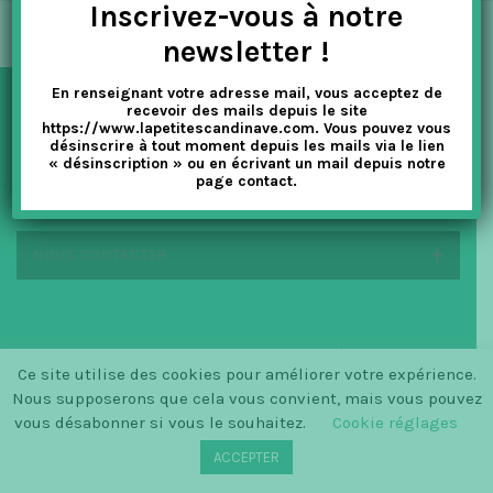
Inscrivez-vous à notre
t
newsletter !
i
En renseignant votre adresse mail, vous acceptez de
o
recevoir des mails depuis le site
NEWSLETTER
https://www.lapetitescandinave.com. Vous pouvez vous
n
désinscrire à tout moment depuis les mails via le lien
« désinscription » ou en écrivant un mail depuis notre
page contact.
EN SAVOIR PLUS
NOUS CONTACTER
© SINCE 2014 LA PETITE SCANDINAVE / LOGO BY
Ce site utilise des cookies pour améliorer votre expérience.
CHRISTINECLEMMENSEN.DK
Nous supposerons que cela vous convient, mais vous pouvez
vous désabonner si vous le souhaitez.
Cookie réglages
ACCEPTER