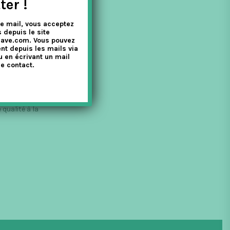
ter !
e mail, vous acceptez
 depuis le site
nave.com. Vous pouvez
nt depuis les mails via
u en écrivant un mail
e contact.
qualité à la