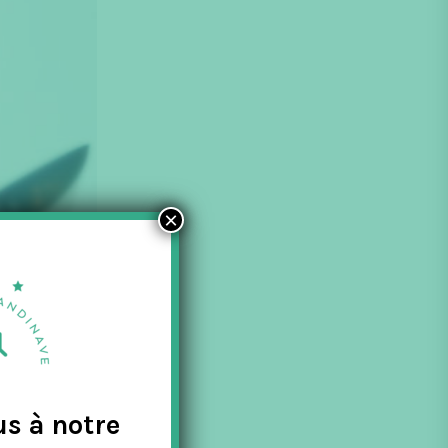
×
us à notre