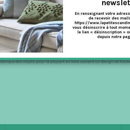
newslet
En renseignant votre adress
de recevoir des mails
https://www.lapetitescandi
vous désinscrire à tout mome
 D’APPLICATA
le lien « désinscription » o
depuis notre pag
ement
abrique des objets pour la plupart en bois suivant un design de haute 