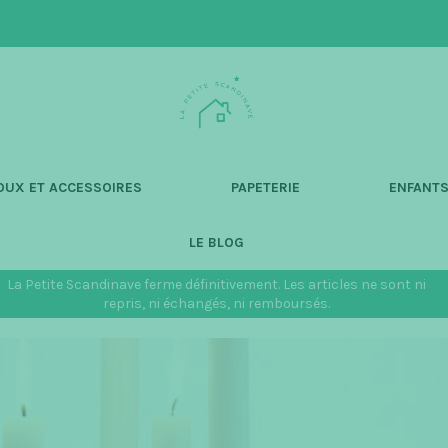
L
a
P
e
t
OUX ET ACCESSOIRES
PAPETERIE
ENFANT
i
t
LE BLOG
e
S
La Petite Scandinave ferme définitivement. Les articles ne sont ni
c
repris, ni échangés, ni remboursés.
a
n
d
i
n