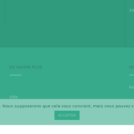
EX
EN SAVOIR PLUS
N
Fo
CGV
ce. Nous supposerons que cela vous convient, mais vous pouvez 
Politique de confidentialité
ACCEPTER
Mentions légales