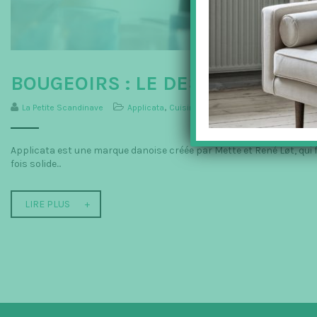
BOUGEOIRS : LE DESIGN SOIGNÉ
La Petite Scandinave
Applicata
,
Cuisine
,
Décoration
,
La Maison
,
Rang
Applicata est une marque danoise créée par Mette et René Løt, qui f
fois solide...
LIRE PLUS