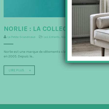
NORLIE : LA COLLECTION ENFA
La Petite Scandinave
Les Enfants
,
Norlie
,
VETEMENTS ENFANTS
Norlie est une marque de vêtements classiques pour enfants (de 0 à
en 2005. Depuis le...
LIRE PLUS