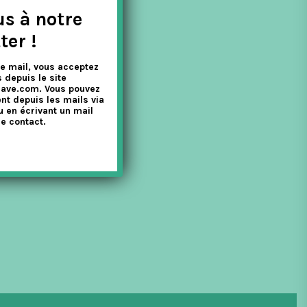
us à notre
ter !
e mail, vous acceptez
 depuis le site
nave.com. Vous pouvez
nt depuis les mails via
u en écrivant un mail
e contact.
stina Nørgaard