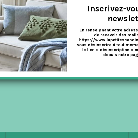
Inscrivez-vo
newslet
En renseignant votre adress
NTS AUTOMNE/HIVER 2015
de recevoir des mails
https://www.lapetitescandi
vous désinscrire à tout mome
le lien « désinscription » o
depuis notre pag
 14 ans) au look simple et stylé, créée par Kirsten Noergaard et Chri