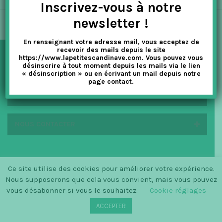
Inscrivez-vous à notre
t
newsletter !
i
En renseignant votre adresse mail, vous acceptez de
o
recevoir des mails depuis le site
https://www.lapetitescandinave.com. Vous pouvez vous
n
désinscrire à tout moment depuis les mails via le lien
NEWSLETTER
« désinscription » ou en écrivant un mail depuis notre
page contact.
EN SAVOIR PLUS
NOUS CONTACTER
Ce site utilise des cookies pour améliorer votre expérience.
© SINCE 2014 LA PETITE SCANDINAVE / LOGO BY
CHRISTINECLEMMENSEN.DK
Nous supposerons que cela vous convient, mais vous pouvez
vous désabonner si vous le souhaitez.
Cookie réglages
ACCEPTER