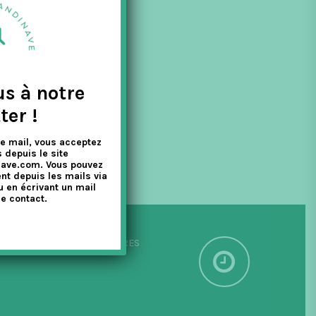
ble, des vases
us à notre
ter !
e mail, vous acceptez
 depuis le site
nave.com. Vous pouvez
nt depuis les mails via
u en écrivant un mail
e contact.
PÉDITION SOUS 24/48 HEURES