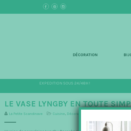
S
k
i
p
t
o
m
a
i
n
DÉCORATION
BIJ
c
o
n
t
e
EXPEDITION SOUS 24/48H !
n
t
LE VASE LYNGBY EN TOUTE SIMP
La Petite Scandinave
Cuisine
,
Décoration
,
La Maison
,
Lyngby Porcelæ