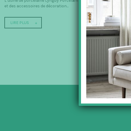
L’usine de porcelaine Lyngby Porcelæn a été fondée en 1936 à Konge
et des accessoires de décoration...
LIRE PLUS