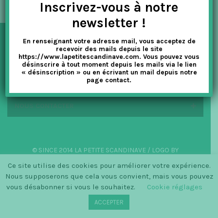
Inscrivez-vous à notre
t
newsletter !
i
En renseignant votre adresse mail, vous acceptez de
o
NEWSLETTER
recevoir des mails depuis le site
https://www.lapetitescandinave.com. Vous pouvez vous
n
désinscrire à tout moment depuis les mails via le lien
« désinscription » ou en écrivant un mail depuis notre
EN SAVOIR PLUS
page contact.
NOUS CONTACTER
© SINCE 2014 LA PETITE SCANDINAVE / LOGO BY
CHRISTINECLEMMENSEN.DK
Ce site utilise des cookies pour améliorer votre expérience.
Nous supposerons que cela vous convient, mais vous pouvez
vous désabonner si vous le souhaitez.
Cookie réglages
ACCEPTER