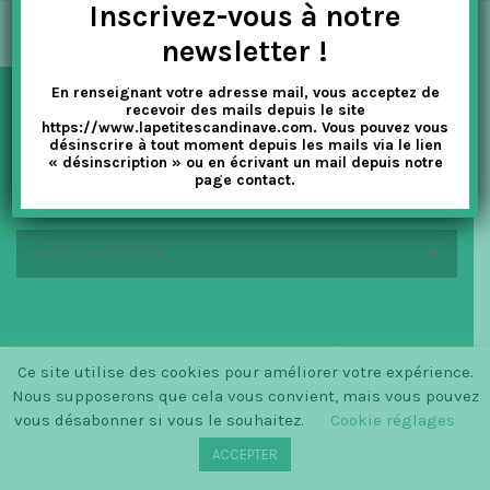
Inscrivez-vous à notre
t
newsletter !
i
En renseignant votre adresse mail, vous acceptez de
o
recevoir des mails depuis le site
NEWSLETTER
https://www.lapetitescandinave.com. Vous pouvez vous
n
désinscrire à tout moment depuis les mails via le lien
« désinscription » ou en écrivant un mail depuis notre
page contact.
EN SAVOIR PLUS
NOUS CONTACTER
© SINCE 2014 LA PETITE SCANDINAVE / LOGO BY
Ce site utilise des cookies pour améliorer votre expérience.
CHRISTINECLEMMENSEN.DK
Nous supposerons que cela vous convient, mais vous pouvez
vous désabonner si vous le souhaitez.
Cookie réglages
ACCEPTER