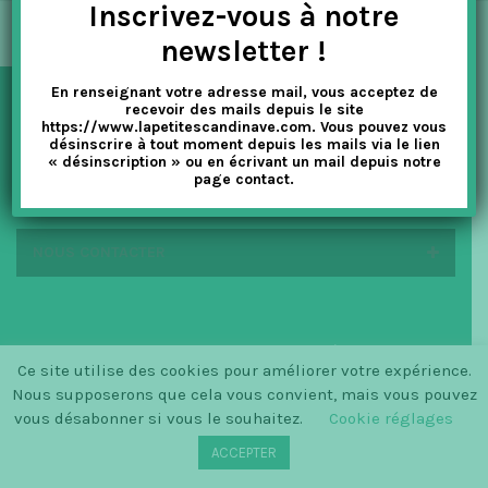
Inscrivez-vous à notre
t
newsletter !
i
En renseignant votre adresse mail, vous acceptez de
o
recevoir des mails depuis le site
NEWSLETTER
https://www.lapetitescandinave.com. Vous pouvez vous
n
désinscrire à tout moment depuis les mails via le lien
« désinscription » ou en écrivant un mail depuis notre
page contact.
EN SAVOIR PLUS
NOUS CONTACTER
© SINCE 2014 LA PETITE SCANDINAVE / LOGO BY
Ce site utilise des cookies pour améliorer votre expérience.
CHRISTINECLEMMENSEN.DK
Nous supposerons que cela vous convient, mais vous pouvez
vous désabonner si vous le souhaitez.
Cookie réglages
ACCEPTER