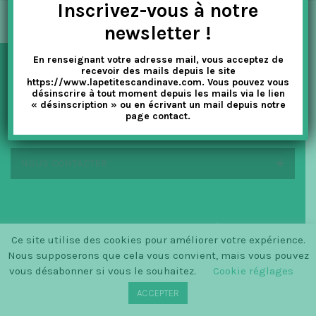
Inscrivez-vous à notre
t
newsletter !
i
En renseignant votre adresse mail, vous acceptez de
o
recevoir des mails depuis le site
NEWSLETTER
https://www.lapetitescandinave.com. Vous pouvez vous
n
désinscrire à tout moment depuis les mails via le lien
« désinscription » ou en écrivant un mail depuis notre
page contact.
EN SAVOIR PLUS
NOUS CONTACTER
© SINCE 2014 LA PETITE SCANDINAVE / LOGO BY
Ce site utilise des cookies pour améliorer votre expérience.
CHRISTINECLEMMENSEN.DK
Nous supposerons que cela vous convient, mais vous pouvez
vous désabonner si vous le souhaitez.
Cookie réglages
ACCEPTER