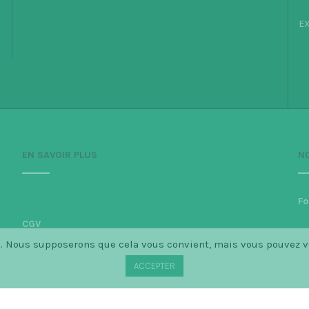
EX
EN SAVOIR PLUS
N
Fo
CGV
ce. Nous supposerons que cela vous convient, mais vous pouvez 
Politique de confidentialité
ACCEPTER
Mentions légales