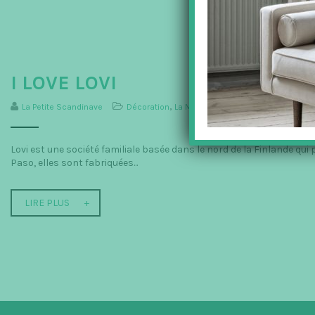
I LOVE LOVI
La Petite Scandinave
Décoration
,
La Maison
,
Lovi
Lovi est une société familiale basée dans le nord de la Finlande qu
Paso, elles sont fabriquées...
LIRE PLUS