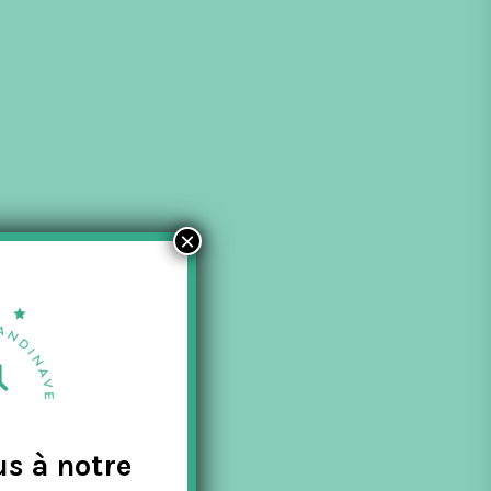
×
us à notre