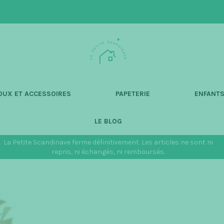
L
a
P
e
t
OUX ET ACCESSOIRES
PAPETERIE
ENFANT
i
t
LE BLOG
e
S
La Petite Scandinave ferme définitivement. Les articles ne sont ni
c
repris, ni échangés, ni remboursés.
a
n
d
i
n