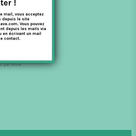
ter !
e mail, vous acceptez
 depuis le site
nave.com. Vous pouvez
nt depuis les mails via
u en écrivant un mail
e contact.
es par Anne