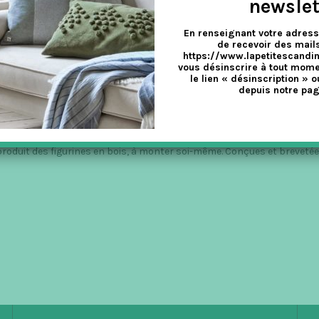
newslet
En renseignant votre adress
de recevoir des mails
https://www.lapetitescandi
vous désinscrire à tout mome
le lien « désinscription » o
depuis notre pag
i produit des figurines en bois, à monter soi-même. Conçues et breveté