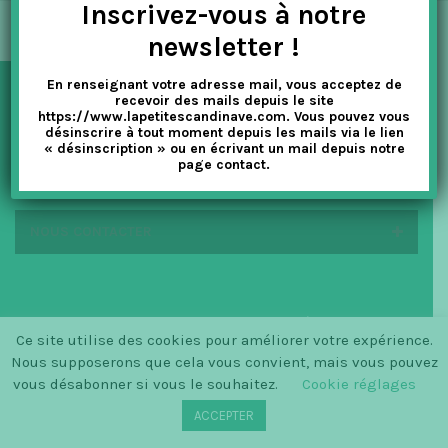
Inscrivez-vous à notre
t
newsletter !
i
En renseignant votre adresse mail, vous acceptez de
o
recevoir des mails depuis le site
NEWSLETTER
https://www.lapetitescandinave.com. Vous pouvez vous
n
désinscrire à tout moment depuis les mails via le lien
« désinscription » ou en écrivant un mail depuis notre
page contact.
EN SAVOIR PLUS
NOUS CONTACTER
© SINCE 2014 LA PETITE SCANDINAVE / LOGO BY
Ce site utilise des cookies pour améliorer votre expérience.
CHRISTINECLEMMENSEN.DK
Nous supposerons que cela vous convient, mais vous pouvez
vous désabonner si vous le souhaitez.
Cookie réglages
ACCEPTER