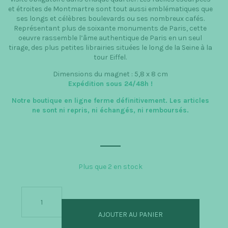
et étroites de Montmartre sont tout aussi emblématiques que
ses longs et célèbres boulevards ou ses nombreux cafés.
Représentant plus de soixante monuments de Paris, cette
oeuvre rassemble l’âme authentique de Paris en un seul
tirage, des plus petites librairies situées le long de la Seine à la
tour Eiffel.
Dimensions du magnet : 5,8 x 8 cm
Expédition sous 24/48h
!
Notre boutique en ligne ferme définitivement. Les articles
ne sont ni repris, ni échangés, ni remboursés.
Plus que 2 en stock
quantité
de
Magnet
AJOUTER AU PANIER
Paris