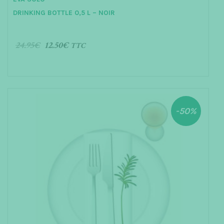
o
u
DRINKING BOTTLE 0,5 L – NOIR
t
o
f
5
24.95
€
12.50
€
TTC
AJOUTER AU PANIER
-50%