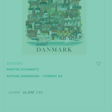
0
MARTIN SCHWARTZ
o
u
AFFICHE DANEMARK – FORMAT A3
t
o
f
5
33.00
€
16.50
€
TTC
AJOUTER AU PANIER