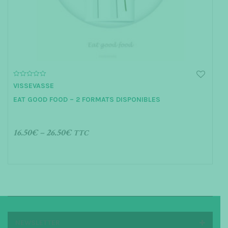
0
VISSEVASSE
o
u
EAT GOOD FOOD – 2 FORMATS DISPONIBLES
t
o
f
5
16.50
€
–
26.50
€
TTC
CHOIX DES OPTIONS
NEWSLETTER