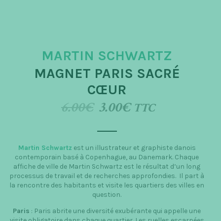
t
i
o
MARTIN SCHWARTZ
n
MAGNET PARIS SACRÉ
CŒUR
6.00
€
3.00
€
TTC
Martin Schwartz
est un illustrateur et graphiste danois
contemporain basé à Copenhague, au Danemark. Chaque
affiche de ville de Martin Schwartz est le résultat d’un long
processus de travail et de recherches approfondies. Il part à
la rencontre des habitants et visite les quartiers des villes en
question.
Paris
: Paris abrite une diversité exubérante qui appelle une
visite obligatoire dans chaque quartier. Les ruelles escarpées