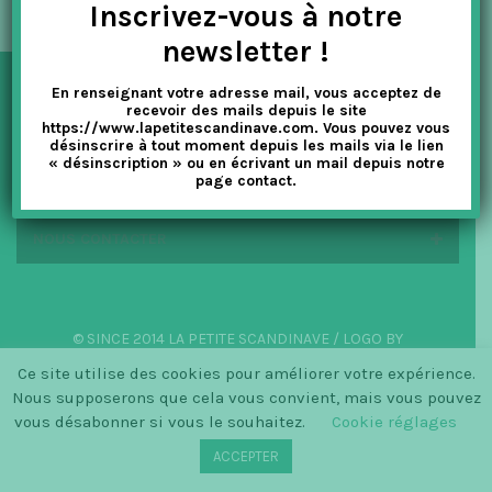
Inscrivez-vous à notre
t
newsletter !
i
En renseignant votre adresse mail, vous acceptez de
o
NEWSLETTER
recevoir des mails depuis le site
https://www.lapetitescandinave.com. Vous pouvez vous
n
désinscrire à tout moment depuis les mails via le lien
« désinscription » ou en écrivant un mail depuis notre
EN SAVOIR PLUS
page contact.
NOUS CONTACTER
© SINCE 2014 LA PETITE SCANDINAVE / LOGO BY
CHRISTINECLEMMENSEN.DK
Ce site utilise des cookies pour améliorer votre expérience.
Nous supposerons que cela vous convient, mais vous pouvez
vous désabonner si vous le souhaitez.
Cookie réglages
ACCEPTER