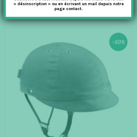
49.00
€
24.50
€
TTC
« désinscription » ou en écrivant un mail depuis notre
page contact.
CHOIX DES OPTIONS
-50%