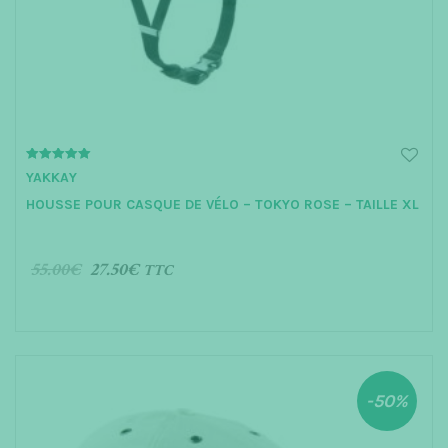
t
i
o
n
5.00
YAKKAY
out of 5
HOUSSE POUR CASQUE DE VÉLO – TOKYO ROSE – TAILLE XL
55.00
€
27.50
€
TTC
AJOUTER AU PANIER
-50%