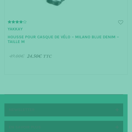
4.00
YAKKAY
out of 5
HOUSSE POUR CASQUE DE VÉLO – MILANO BLUE DENIM –
TAILLE M
49.00
€
24.50
€
TTC
AJOUTER AU PANIER
NEWSLETTER
EN SAVOIR PLUS