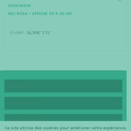
0
VISSEVASSE
o
u
ABC ROSA – AFFICHE 30 X 40 CM
t
o
f
5
33.00
€
16.50
€
TTC
AJOUTER AU PANIER
NEWSLETTER
EN SAVOIR PLUS
NOUS CONTACTER
Ce site utilise des cookies pour améliorer votre expérience.