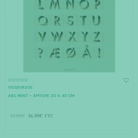
0
VISSEVASSE
o
u
ABC MINT – AFFICHE 30 X 40 CM
t
o
f
5
33.00
€
16.50
€
TTC
AJOUTER AU PANIER