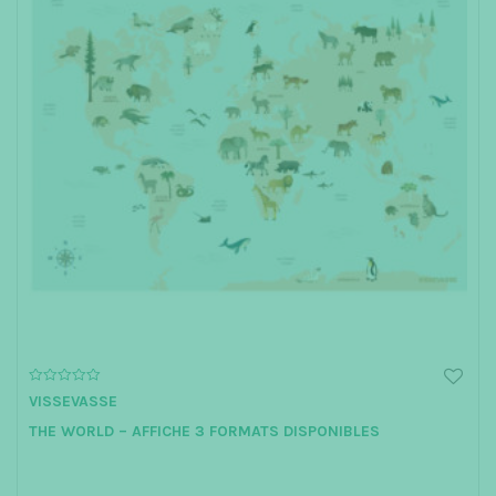
0
VISSEVASSE
o
u
THE WORLD – AFFICHE 3 FORMATS DISPONIBLES
t
o
f
5