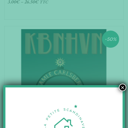
3.00
€
–
26.50
€
TTC
CHOIX DES OPTIONS
-50%
×