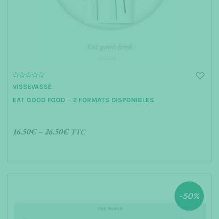
t
i
o
n
0
VISSEVASSE
o
u
EAT GOOD FOOD – 2 FORMATS DISPONIBLES
t
o
f
5
16.50
€
–
26.50
€
TTC
CHOIX DES OPTIONS
-50%