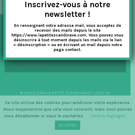
Inscrivez-vous à notre
t
newsletter !
i
En renseignant votre adresse mail, vous acceptez de
o
NEWSLETTER
recevoir des mails depuis le site
https://www.lapetitescandinave.com. Vous pouvez vous
n
désinscrire à tout moment depuis les mails via le lien
« désinscription » ou en écrivant un mail depuis notre
EN SAVOIR PLUS
page contact.
NOUS CONTACTER
© SINCE 2014 LA PETITE SCANDINAVE / LOGO BY
CHRISTINECLEMMENSEN.DK
Ce site utilise des cookies pour améliorer votre expérience.
Nous supposerons que cela vous convient, mais vous pouvez
vous désabonner si vous le souhaitez.
Cookie réglages
ACCEPTER