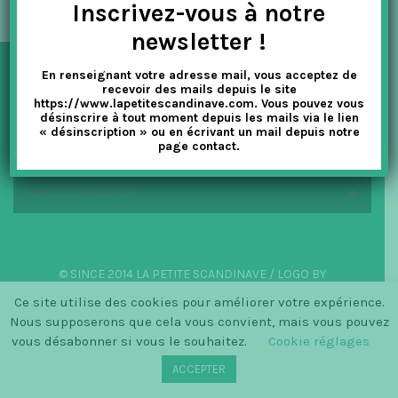
Inscrivez-vous à notre
t
newsletter !
i
En renseignant votre adresse mail, vous acceptez de
o
NEWSLETTER
recevoir des mails depuis le site
https://www.lapetitescandinave.com. Vous pouvez vous
n
désinscrire à tout moment depuis les mails via le lien
« désinscription » ou en écrivant un mail depuis notre
EN SAVOIR PLUS
page contact.
NOUS CONTACTER
© SINCE 2014 LA PETITE SCANDINAVE / LOGO BY
CHRISTINECLEMMENSEN.DK
Ce site utilise des cookies pour améliorer votre expérience.
Nous supposerons que cela vous convient, mais vous pouvez
vous désabonner si vous le souhaitez.
Cookie réglages
ACCEPTER