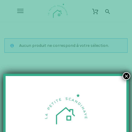
S
L
k
a
T
i
P
p
o
e
t
o
t
g
m
i
a
g
Aucun produit ne correspond à votre sélection.
t
i
n
e
l
c
S
o
e
c
n
×
t
n
a
e
n
a
n
d
t
v
i
n
i
a
g
v
a
e