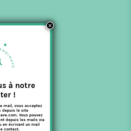
×
us à notre
ter !
e mail, vous acceptez
 depuis le site
nave.com. Vous pouvez
nt depuis les mails via
u en écrivant un mail
e contact.