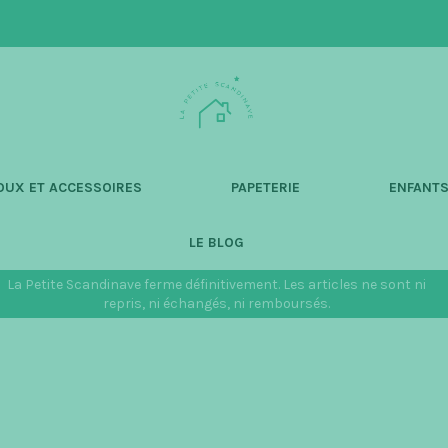
L
a
P
e
t
OUX ET ACCESSOIRES
PAPETERIE
ENFANT
i
t
LE BLOG
e
S
La Petite Scandinave ferme définitivement. Les articles ne sont ni
c
repris, ni échangés, ni remboursés.
a
n
d
i
n