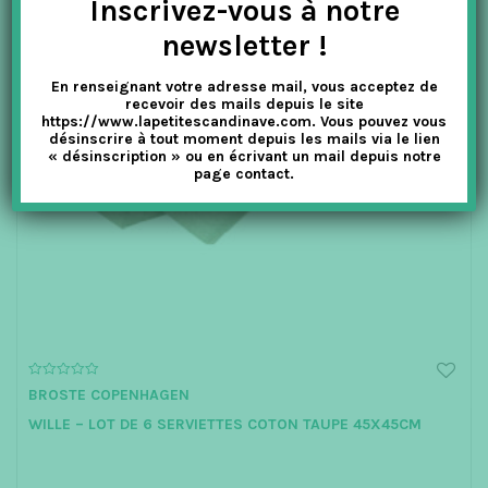
Inscrivez-vous à notre
newsletter !
En renseignant votre adresse mail, vous acceptez de
recevoir des mails depuis le site
https://www.lapetitescandinave.com. Vous pouvez vous
désinscrire à tout moment depuis les mails via le lien
« désinscription » ou en écrivant un mail depuis notre
page contact.
0
BROSTE COPENHAGEN
o
u
WILLE – LOT DE 6 SERVIETTES COTON TAUPE 45X45CM
t
o
f
5