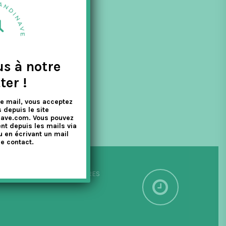
us à notre
ter !
e mail, vous acceptez
 depuis le site
nave.com. Vous pouvez
nt depuis les mails via
u en écrivant un mail
e contact.
PÉDITION SOUS 24/48 HEURES