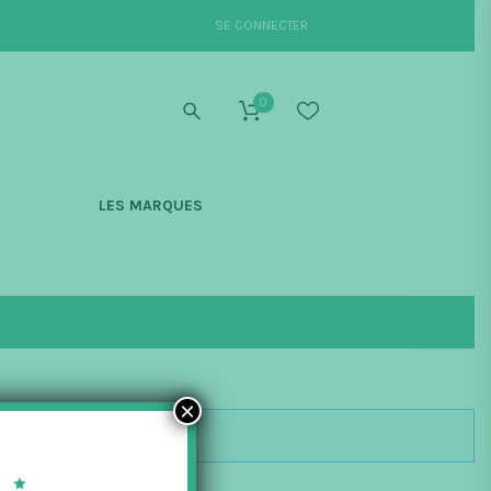
SE CONNECTER
0
S
LES MARQUES
×