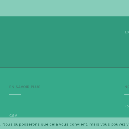
EX
EN SAVOIR PLUS
N
Fo
CGV
ce. Nous supposerons que cela vous convient, mais vous pouvez 
Politique de confidentialité