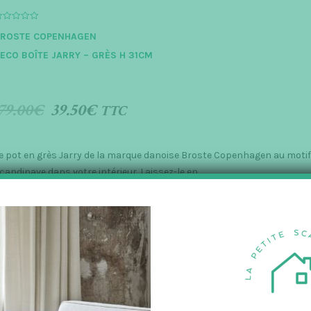
a
v
e
ROSTE COPENHAGEN
ECO BOÎTE JARRY – GRÈS H 31CM
79.00
€
39.50
€
TTC
e pot en grès Jarry de la marque danoise Broste Copenhagen au motif à 
candinave dans votre intérieur. Laissez-le en…
AJOUTER AU PANIER