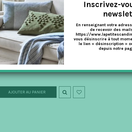
Inscrivez-vo
newslet
ERTI COPENHAGEN
ERTIPLANTS MINI – NOIR – 15×15 CM
En renseignant votre adress
de recevoir des mails
https://www.lapetitescandi
vous désinscrire à tout mome
26.90
€
13.45
€
TTC
le lien « désinscription » o
depuis notre pag
es VertiPlants sont des bacs à fleurs qui s’accrochent au mur. Ils vo
es tailles et les couleurs ou d’accrocher un seul pot d’une façon…
AJOUTER AU PANIER