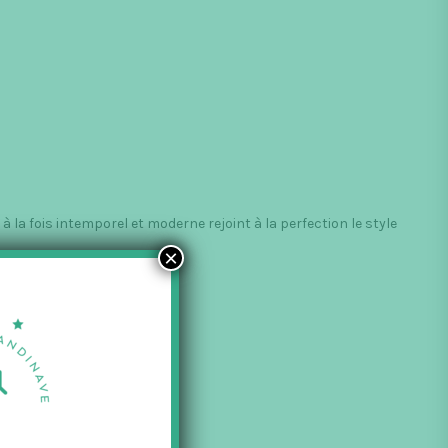
la fois intemporel et moderne rejoint à la perfection le style
×