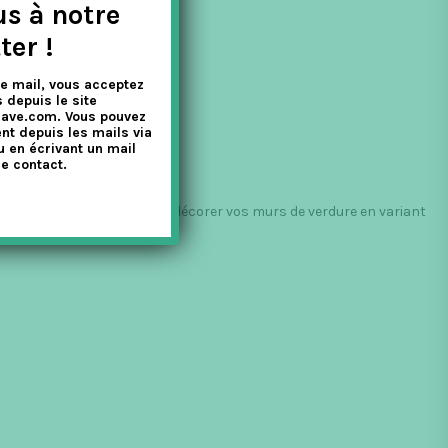
us à notre
ter !
e mail, vous acceptez
 depuis le site
nave.com. Vous pouvez
nt depuis les mails via
u en écrivant un mail
e contact.
us donnent la possibilité de décorer vos murs de verdure en variant