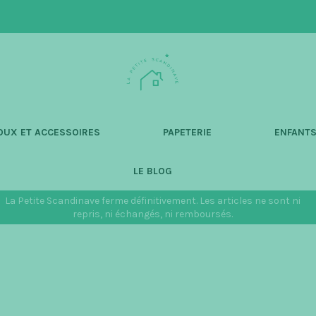
L
a
P
e
t
OUX ET ACCESSOIRES
PAPETERIE
ENFANT
i
t
LE BLOG
e
S
La Petite Scandinave ferme définitivement. Les articles ne sont ni
c
repris, ni échangés, ni remboursés.
a
n
d
i
n