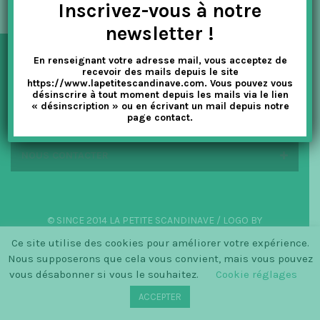
Inscrivez-vous à notre
t
newsletter !
i
En renseignant votre adresse mail, vous acceptez de
o
NEWSLETTER
recevoir des mails depuis le site
https://www.lapetitescandinave.com. Vous pouvez vous
n
désinscrire à tout moment depuis les mails via le lien
« désinscription » ou en écrivant un mail depuis notre
EN SAVOIR PLUS
page contact.
NOUS CONTACTER
© SINCE 2014 LA PETITE SCANDINAVE / LOGO BY
CHRISTINECLEMMENSEN.DK
Ce site utilise des cookies pour améliorer votre expérience.
Nous supposerons que cela vous convient, mais vous pouvez
vous désabonner si vous le souhaitez.
Cookie réglages
ACCEPTER