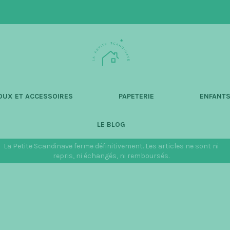
L
a
P
e
t
OUX ET ACCESSOIRES
PAPETERIE
ENFANT
i
t
LE BLOG
e
S
La Petite Scandinave ferme définitivement. Les articles ne sont ni
c
repris, ni échangés, ni remboursés.
a
n
d
i
n