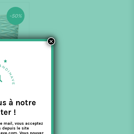
-50%
×
us à notre
ter !
 CORAIL
e mail, vous acceptez
 depuis le site
nave.com. Vous pouvez