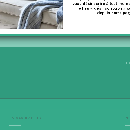
vous désinscrire à tout mome
le lien « désinscription » o
depuis notre pag
AU PANIER
AJOUTER AU PANIER
EX
EN SAVOIR PLUS
N