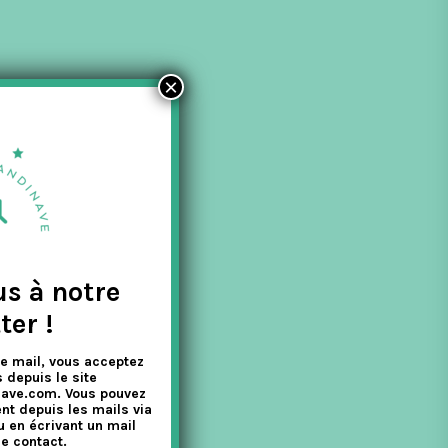
×
us à notre
ter !
e mail, vous acceptez
 depuis le site
nave.com. Vous pouvez
nt depuis les mails via
u en écrivant un mail
e contact.