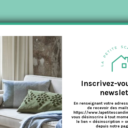
a
v
e
Inscrivez-vo
newslet
En renseignant votre adress
de recevoir des mails
https://www.lapetitescandi
vous désinscrire à tout mome
le lien « désinscription » o
depuis notre pag