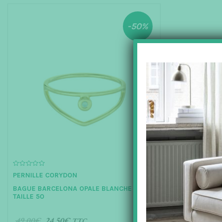
-50%
0
PERNILLE CORYDON
o
u
BAGUE BARCELONA OPALE BLANCHE –
t
o
TAILLE 50
f
5
49.00
€
24.50
€
TTC