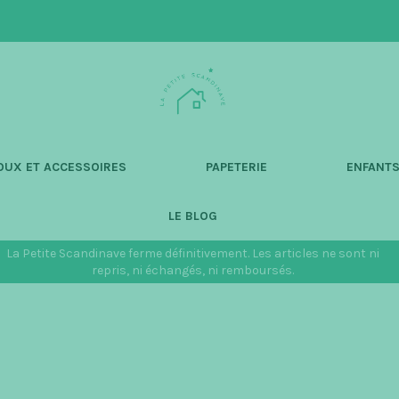
L
a
P
e
t
OUX ET ACCESSOIRES
PAPETERIE
ENFANT
i
t
LE BLOG
e
S
La Petite Scandinave ferme définitivement. Les articles ne sont ni
c
repris, ni échangés, ni remboursés.
a
n
d
i
n