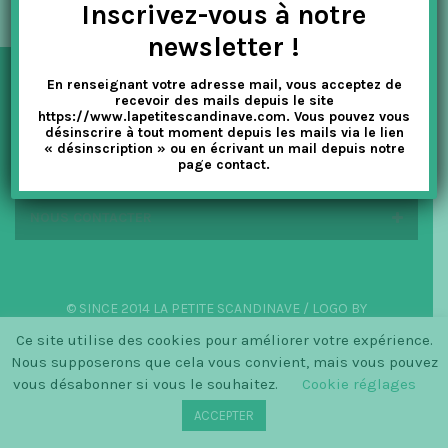
Inscrivez-vous à notre
t
newsletter !
i
En renseignant votre adresse mail, vous acceptez de
o
NEWSLETTER
recevoir des mails depuis le site
https://www.lapetitescandinave.com. Vous pouvez vous
n
désinscrire à tout moment depuis les mails via le lien
« désinscription » ou en écrivant un mail depuis notre
EN SAVOIR PLUS
page contact.
NOUS CONTACTER
© SINCE 2014 LA PETITE SCANDINAVE / LOGO BY
CHRISTINECLEMMENSEN.DK
Ce site utilise des cookies pour améliorer votre expérience.
Nous supposerons que cela vous convient, mais vous pouvez
vous désabonner si vous le souhaitez.
Cookie réglages
ACCEPTER