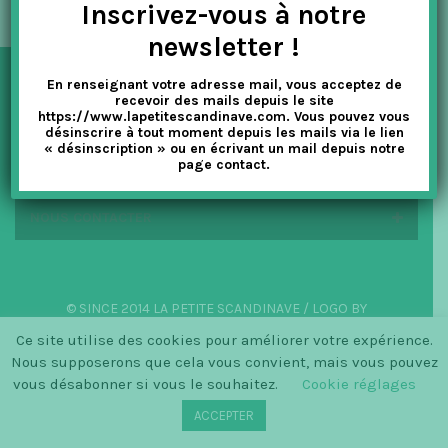
Inscrivez-vous à notre
t
newsletter !
i
En renseignant votre adresse mail, vous acceptez de
o
NEWSLETTER
recevoir des mails depuis le site
https://www.lapetitescandinave.com. Vous pouvez vous
n
désinscrire à tout moment depuis les mails via le lien
« désinscription » ou en écrivant un mail depuis notre
EN SAVOIR PLUS
page contact.
NOUS CONTACTER
© SINCE 2014 LA PETITE SCANDINAVE / LOGO BY
CHRISTINECLEMMENSEN.DK
Ce site utilise des cookies pour améliorer votre expérience.
Nous supposerons que cela vous convient, mais vous pouvez
vous désabonner si vous le souhaitez.
Cookie réglages
ACCEPTER