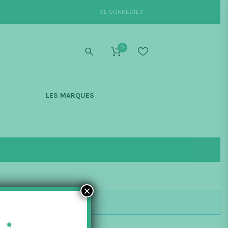
SE CONNECTER
0
S
LES MARQUES
×