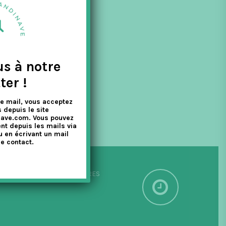
us à notre
ter !
e mail, vous acceptez
 depuis le site
nave.com. Vous pouvez
nt depuis les mails via
u en écrivant un mail
e contact.
PÉDITION SOUS 24/48 HEURES