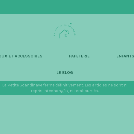
L
a
P
e
t
OUX ET ACCESSOIRES
PAPETERIE
ENFANT
i
t
LE BLOG
e
S
La Petite Scandinave ferme définitivement. Les articles ne sont ni
c
repris, ni échangés, ni remboursés.
a
n
d
i
n