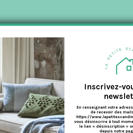
a
v
e
Inscrivez-vo
newslet
En renseignant votre adress
de recevoir des mails
https://www.lapetitescandi
vous désinscrire à tout mome
le lien « désinscription » o
depuis notre pag