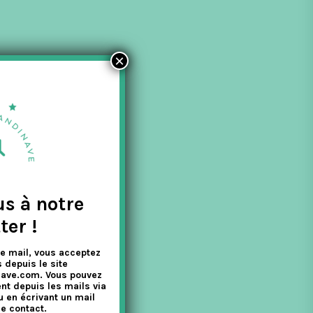
×
us à notre
ter !
e mail, vous acceptez
 depuis le site
nave.com. Vous pouvez
nt depuis les mails via
u en écrivant un mail
e contact.