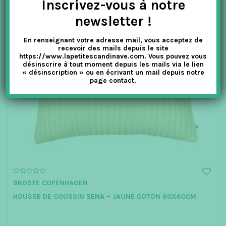
Inscrivez-vous à notre
newsletter !
En renseignant votre adresse mail, vous acceptez de
recevoir des mails depuis le site
https://www.lapetitescandinave.com. Vous pouvez vous
désinscrire à tout moment depuis les mails via le lien
« désinscription » ou en écrivant un mail depuis notre
page contact.
0
BROSTE COPENHAGEN
o
u
HOUSSE DE COUSSIN SENA – JAUNE COTON 60X60CM
t
o
f
5