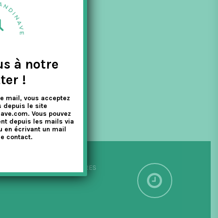
us à notre
ter !
e mail, vous acceptez
 depuis le site
nave.com. Vous pouvez
nt depuis les mails via
u en écrivant un mail
e contact.
PÉDITION SOUS 24/48 HEURES