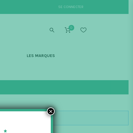
SE CONNECTER
0
S
LES MARQUES
×