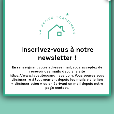
50.00
€
25.00
€
TTC
CHOIX DES OPTIONS
-50%
Inscrivez-vous à notre
newsletter !
En renseignant votre adresse mail, vous acceptez de
recevoir des mails depuis le site
https://www.lapetitescandinave.com. Vous pouvez vous
désinscrire à tout moment depuis les mails via le lien
« désinscription » ou en écrivant un mail depuis notre
page contact.