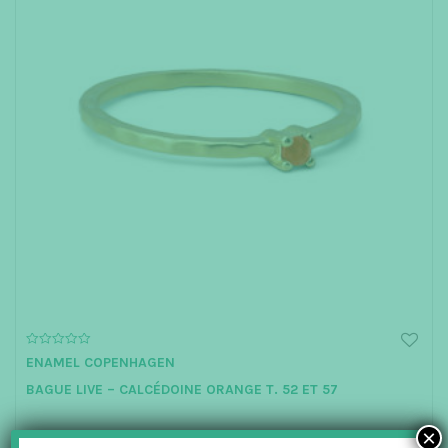
0
ENAMEL COPENHAGEN
o
u
BAGUE LIVE – CALCÉDOINE ORANGE T. 52 ET 57
t
o
f
5
×