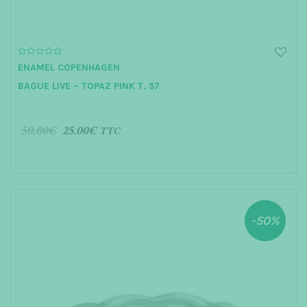
0
ENAMEL COPENHAGEN
o
u
BAGUE LIVE – TOPAZ PINK T. 57
t
o
f
5
50.00
€
25.00
€
TTC
AJOUTER AU PANIER
-50%