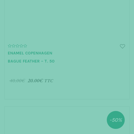
t
i
o
n
0
ENAMEL COPENHAGEN
o
u
BAGUE FEATHER – T. 50
t
o
f
5
40.00
€
20.00
€
TTC
AJOUTER AU PANIER
-50%