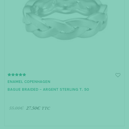
5.00
ENAMEL COPENHAGEN
out of 5
BAGUE BRAIDED – ARGENT STERLING T. 50
55.00
€
27.50
€
TTC
AJOUTER AU PANIER