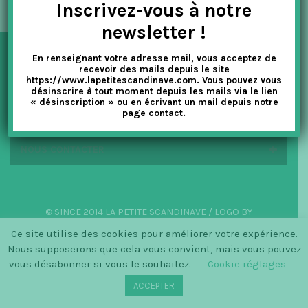
Inscrivez-vous à notre
t
newsletter !
i
En renseignant votre adresse mail, vous acceptez de
o
NEWSLETTER
recevoir des mails depuis le site
https://www.lapetitescandinave.com. Vous pouvez vous
n
désinscrire à tout moment depuis les mails via le lien
« désinscription » ou en écrivant un mail depuis notre
EN SAVOIR PLUS
page contact.
NOUS CONTACTER
© SINCE 2014 LA PETITE SCANDINAVE / LOGO BY
CHRISTINECLEMMENSEN.DK
Ce site utilise des cookies pour améliorer votre expérience.
Nous supposerons que cela vous convient, mais vous pouvez
vous désabonner si vous le souhaitez.
Cookie réglages
ACCEPTER