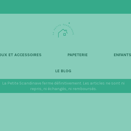
L
a
P
e
t
OUX ET ACCESSOIRES
PAPETERIE
ENFANT
i
t
LE BLOG
e
S
La Petite Scandinave ferme définitivement. Les articles ne sont ni
c
repris, ni échangés, ni remboursés.
a
n
d
i
n