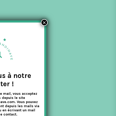
×
us à notre
ter !
e mail, vous acceptez
 depuis le site
nave.com. Vous pouvez
nt depuis les mails via
u en écrivant un mail
e contact.