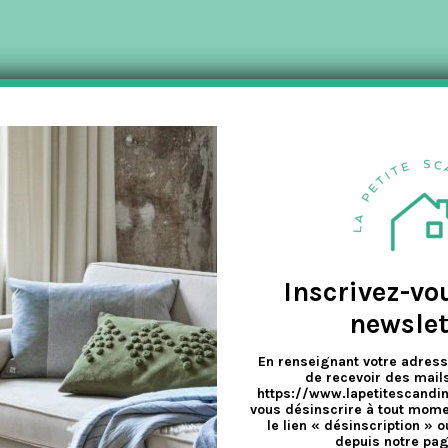
a
v
e
Inscrivez-vo
newslet
En renseignant votre adress
de recevoir des mails
https://www.lapetitescandi
vous désinscrire à tout mome
le lien « désinscription » o
depuis notre pag