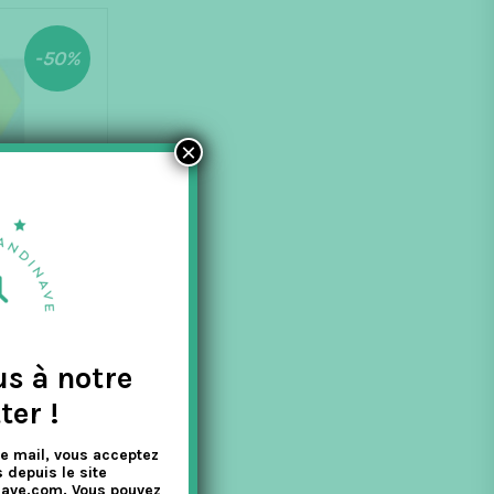
-50%
×
us à notre
ter !
RÉS
e mail, vous acceptez
 depuis le site
nave.com. Vous pouvez