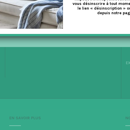
vous désinscrire à tout mome
le lien « désinscription » o
depuis notre pag
AU PANIER
AJOUTER AU PANIER
EX
EN SAVOIR PLUS
N