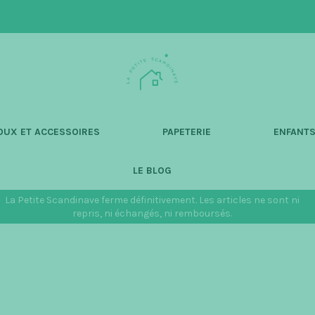
L
a
P
e
t
OUX ET ACCESSOIRES
PAPETERIE
ENFANT
i
t
LE BLOG
e
S
La Petite Scandinave ferme définitivement. Les articles ne sont ni
c
repris, ni échangés, ni remboursés.
a
n
d
i
n