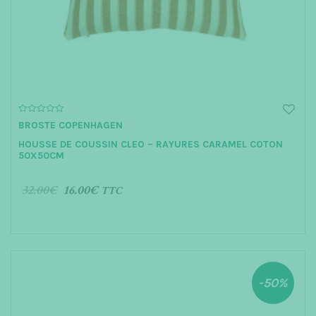
t
i
o
n
0
BROSTE COPENHAGEN
o
u
HOUSSE DE COUSSIN CLEO – RAYURES CARAMEL COTON
t
o
50X50CM
f
5
32.00
€
16.00
€
TTC
AJOUTER AU PANIER
-50%