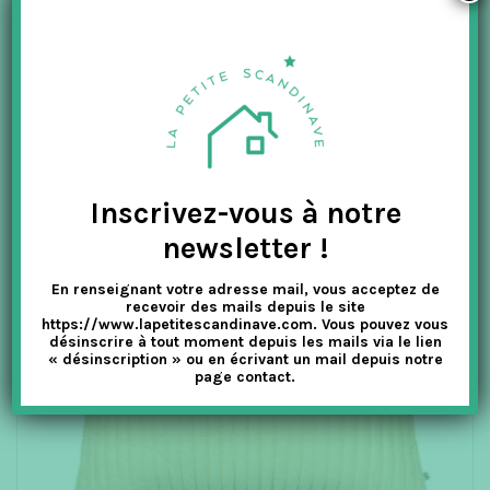
65.00
€
32.50
€
TTC
AJOUTER AU PANIER
-50%
Inscrivez-vous à notre
newsletter !
En renseignant votre adresse mail, vous acceptez de
recevoir des mails depuis le site
https://www.lapetitescandinave.com. Vous pouvez vous
désinscrire à tout moment depuis les mails via le lien
« désinscription » ou en écrivant un mail depuis notre
page contact.