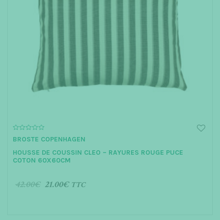
0
BROSTE COPENHAGEN
o
u
HOUSSE DE COUSSIN CLEO – RAYURES ROUGE PUCE
t
o
COTON 60X60CM
f
5
42.00
€
21.00
€
TTC
AJOUTER AU PANIER