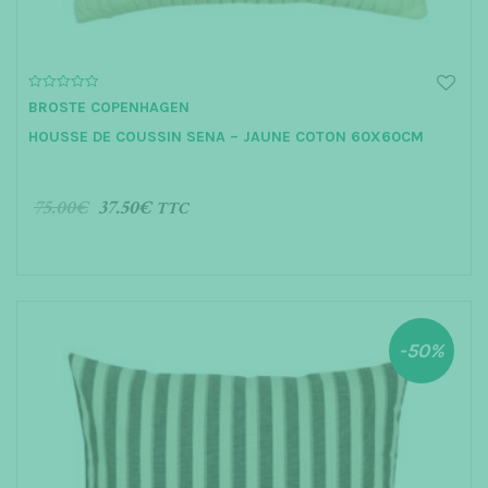
0
BROSTE COPENHAGEN
o
u
HOUSSE DE COUSSIN SENA – JAUNE COTON 60X60CM
t
o
f
5
75.00
€
37.50
€
TTC
AJOUTER AU PANIER
-50%