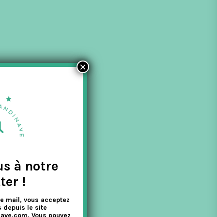
×
us à notre
ter !
e mail, vous acceptez
 depuis le site
nave.com. Vous pouvez