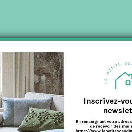
a
v
e
Inscrivez-vo
newslet
En renseignant votre adress
de recevoir des mails
https://www.lapetitescandi