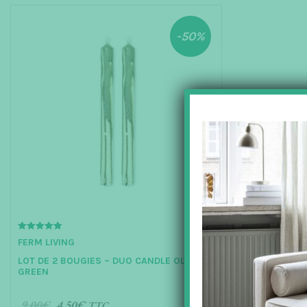
-50%
5.00
FERM LIVING
out of 5
LOT DE 2 BOUGIES – DUO CANDLE OLIVE
GREEN
9.00
€
4.50
€
TTC