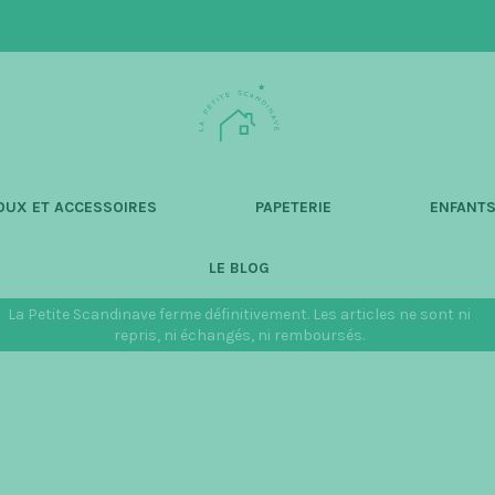
L
a
P
e
t
OUX ET ACCESSOIRES
PAPETERIE
ENFANT
i
t
LE BLOG
e
S
La Petite Scandinave ferme définitivement. Les articles ne sont ni
c
repris, ni échangés, ni remboursés.
a
n
d
i
n