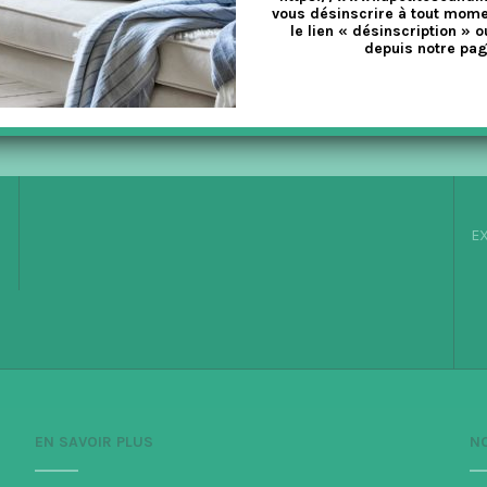
vous désinscrire à tout mome
le lien « désinscription » o
depuis notre pag
EX
EN SAVOIR PLUS
N