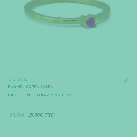
0
ENAMEL COPENHAGEN
o
u
BAGUE LIVE – TOPAZ PINK T. 57
t
o
f
5
50.00
€
25.00
€
TTC
AJOUTER AU PANIER