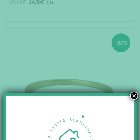
49.00
€
24.50
€
TTC
AJOUTER AU PANIER
-50%
×