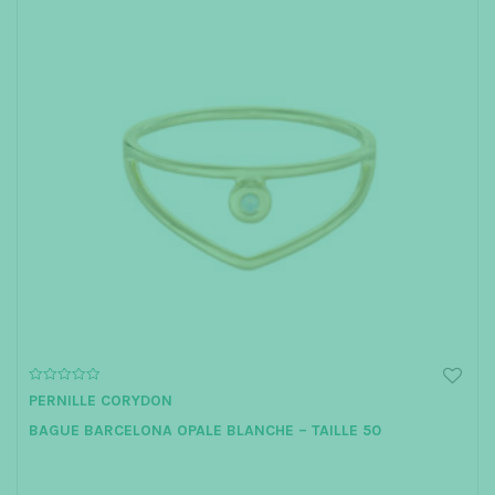
0
PERNILLE CORYDON
o
u
BAGUE BARCELONA OPALE BLANCHE – TAILLE 50
t
o
f
5