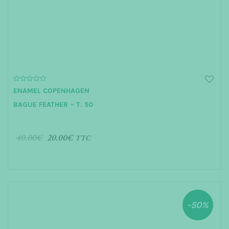
t
i
o
n
0
ENAMEL COPENHAGEN
o
u
BAGUE FEATHER – T. 50
t
o
f
5
40.00
€
20.00
€
TTC
AJOUTER AU PANIER
-50%