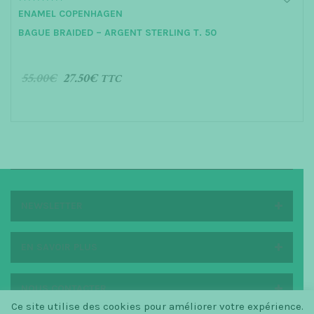
5.00
ENAMEL COPENHAGEN
out of 5
BAGUE BRAIDED – ARGENT STERLING T. 50
55.00
€
27.50
€
TTC
AJOUTER AU PANIER
NEWSLETTER
EN SAVOIR PLUS
NOUS CONTACTER
Ce site utilise des cookies pour améliorer votre expérience.