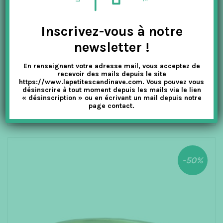
Inscrivez-vous à notre
newsletter !
0
ENAMEL COPENHAGEN
o
u
BAGUE LIVE – CALCÉDOINE ORANGE T. 52 ET 57
t
En renseignant votre adresse mail, vous acceptez de
o
recevoir des mails depuis le site
f
5
https://www.lapetitescandinave.com. Vous pouvez vous
désinscrire à tout moment depuis les mails via le lien
50.00
€
25.00
€
TTC
« désinscription » ou en écrivant un mail depuis notre
page contact.
CHOIX DES OPTIONS
-50%