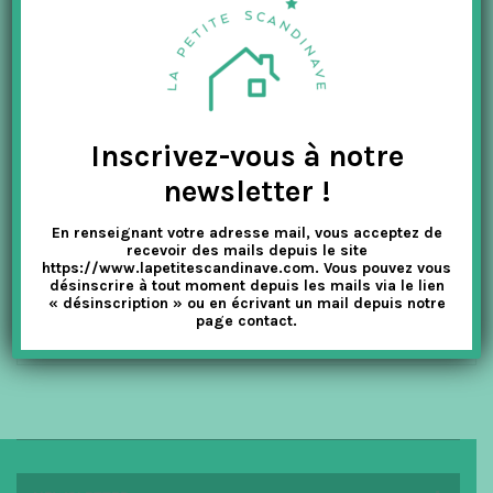
t
i
o
n
Inscrivez-vous à notre
newsletter !
0
PRETTY PAPER
o
u
BALLON JAUNE – CARTE 2 VOLETS AVEC ENVELOPPE
t
En renseignant votre adresse mail, vous acceptez de
o
recevoir des mails depuis le site
f
5
https://www.lapetitescandinave.com. Vous pouvez vous
désinscrire à tout moment depuis les mails via le lien
3.50
€
1.75
€
TTC
« désinscription » ou en écrivant un mail depuis notre
page contact.
AJOUTER AU PANIER