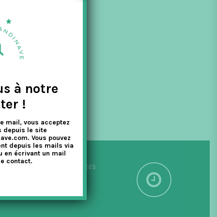
us à notre
ter !
e mail, vous acceptez
 depuis le site
nave.com. Vous pouvez
nt depuis les mails via
u en écrivant un mail
e contact.
PÉDITION SOUS 24/48 HEURES