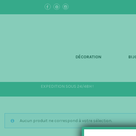
S
k
i
p
t
o
m
a
i
n
DÉCORATION
BIJ
c
o
n
t
e
EXPEDITION SOUS 24/48H !
n
t
Aucun produit ne correspond à votre sélection.