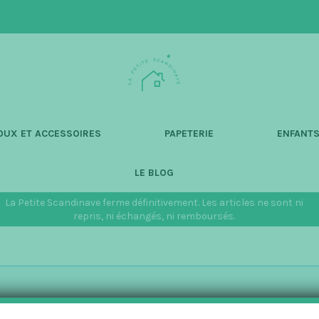
L
a
P
e
t
OUX ET ACCESSOIRES
PAPETERIE
ENFANT
i
t
LE BLOG
e
S
La Petite Scandinave ferme définitivement. Les articles ne sont ni
c
repris, ni échangés, ni remboursés.
a
n
d
i
n