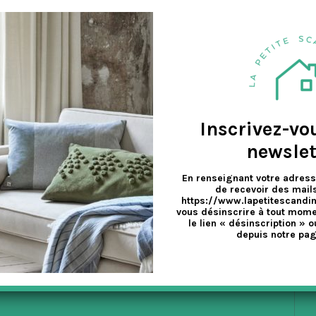
a
v
e
Inscrivez-vo
newslet
En renseignant votre adress
de recevoir des mails
https://www.lapetitescandi
vous désinscrire à tout mome
le lien « désinscription » o
depuis notre pag
EX