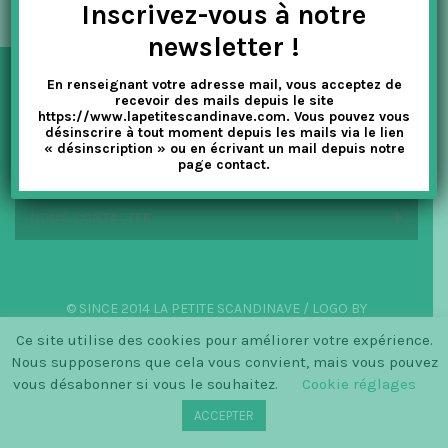
Inscrivez-vous à notre
t
newsletter !
i
En renseignant votre adresse mail, vous acceptez de
o
NEWSLETTER
recevoir des mails depuis le site
https://www.lapetitescandinave.com. Vous pouvez vous
n
désinscrire à tout moment depuis les mails via le lien
« désinscription » ou en écrivant un mail depuis notre
EN SAVOIR PLUS
page contact.
NOUS CONTACTER
© SINCE 2014 LA PETITE SCANDINAVE / LOGO BY
CHRISTINECLEMMENSEN.DK
Ce site utilise des cookies pour améliorer votre expérience.
Nous supposerons que cela vous convient, mais vous pouvez
vous désabonner si vous le souhaitez.
Cookie réglages
ACCEPTER