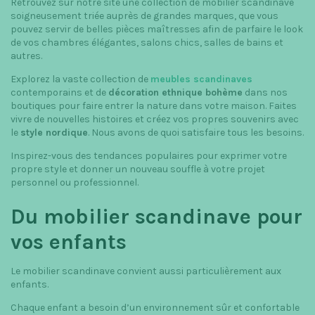
Retrouvez sur notre site une collection de mobilier scandinave
t
soigneusement triée auprès de grandes marques, que vous
pouvez servir de belles pièces maîtresses afin de parfaire le look
i
de vos chambres élégantes, salons chics, salles de bains et
autres.
o
Explorez la vaste collection de
meubles scandinaves
n
contemporains et de
décoration ethnique bohème
dans nos
boutiques pour faire entrer la nature dans votre maison. Faites
vivre de nouvelles histoires et créez vos propres souvenirs avec
le
style nordique
. Nous avons de quoi satisfaire tous les besoins.
Inspirez-vous des tendances populaires pour exprimer votre
propre style et donner un nouveau souffle à votre projet
personnel ou professionnel.
Du mobilier scandinave pour
vos enfants
Le mobilier scandinave convient aussi particulièrement aux
enfants.
Chaque enfant a besoin d’un environnement sûr et confortable