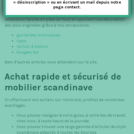
« désinscription » ou en écrivant un mail depuis notre
Pour votre jardin ou votre espace vert,
La Petite Scandinave
page contact.
vous attend aussi avec du bon mobilier scandinave et des
articles de décoration abordables. Profitez d’un bon moment de
détente en famille en plein air tout en ajoutant une décoration
des plus originales grâce à nos accessoires :
guirlandes lumineuses
tapis
nichoir à balcon
bougies led
Bien d’autres articles vous attendent sur le site.
Achat rapide et sécurisé de
mobilier scandinave
En effectuant vos achats sur notre site, profitez de nombreux
avantages:
Vous pouvez naviguer à votre guise, à votre lieu de travail,
chez vous, à toute heure de la journée
Vous pouvez trouver une large gamme d’articles de style
scandinave adaptés à toutes les bourses