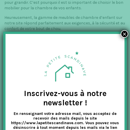
pour grandir. C’est pourquoi il est si important de choisir le bon
mobilier pour la chambre de vos enfants.
Heureusement, la gamme de meubles de chambre d’enfant sur
notre site répond parfaitement aux exigences, à la sécurité et au
confort de votre bout de chou.
×
Laissez-nous vous séduire avec notre collection de meubles
pour enfants, qui se déclinent en différentes couleurs.
Usez de votre créativité et de votre inspiration pour apporter de
l’originalité à la décoration de la chambre. Néanmoins, sachez
que divers conseils vous sont donnés sur notre site afin de vous
aider à parfaire votre
décor à la scandinave
ou
faire le bon
choix de mobilier
.
La Petite Scandinave dispose également de nombreux
accessoires de décoration, de
jeux éducatifs
, de
puzzles
et bien
Inscrivez-vous à notre
d’autres, que nous vous invitons à découvrir sur le site.
newsletter !
Le style nordique passe par
En renseignant votre adresse mail, vous acceptez de
votre extérieur
recevoir des mails depuis le site
https://www.lapetitescandinave.com. Vous pouvez vous
désinscrire à tout moment depuis les mails via le lien