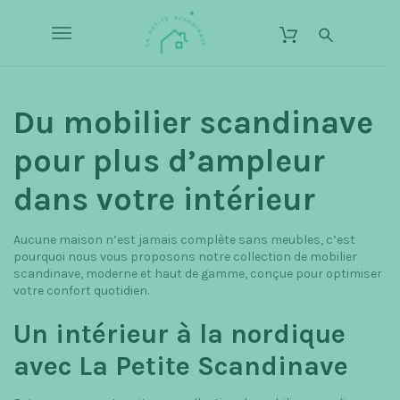
S
L
k
a
T
i
P
p
o
e
t
o
t
g
m
Du mobilier scandinave
i
a
g
t
i
pour plus d’ampleur
n
e
l
c
S
dans votre intérieur
o
e
c
n
t
n
a
Aucune maison n’est jamais complète sans meubles, c’est
e
n
pourquoi nous vous proposons notre collection de mobilier
a
n
scandinave, moderne et haut de gamme, conçue pour optimiser
d
t
votre confort quotidien.
v
i
n
i
Un intérieur à la nordique
a
g
avec La Petite Scandinave
v
a
e